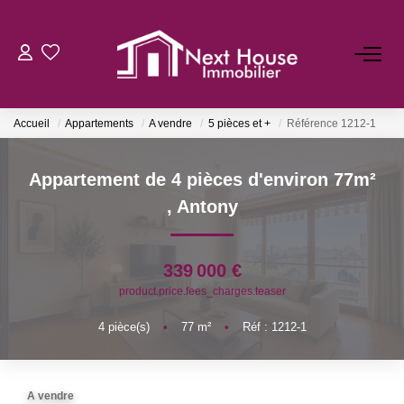
VENTES
Accueil
Appartements
A vendre
5 pièces et +
Référence 1212-1
LOCATIONS
Appartement de 4 pièces d'environ 77m²
ESTIMATION
,
Antony
BIENS VENDUS
339 000 €
product.price.fees_charges.teaser
AGENCE
4
pièce(s)
•
77
m²
•
Réf : 1212-1
Qui Sommes-Nous
Notre Équipe
A vendre