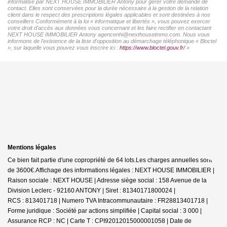
informatisé par NEXT HOUSE IMMOBILIER Antony pour gérer votre demande de
contact. Elles sont conservées pour la durée nécessaire à la gestion de la relation
client dans le respect des prescriptions légales applicables et sont destinées à nos
conseillers Conformément à la loi « informatique et libertés », vous pouvez exercer
votre droit d'accès aux données vous concernant et les faire rectifier en contactant
NEXT HOUSE IMMOBILIER Antony agencenhi@nexthouseimmo.com. Nous vous
informons de l'existence de la liste d'opposition au démarchage téléphonique « Bloctel
», sur laquelle vous pouvez vous inscrire ici :
https://www.bloctel.gouv.fr/
»
Mentions légales
Ce bien fait partie d'une copropriété de 64 lots.Les charges annuelles sont
de 3600€.
Affichage des informations légales : NEXT HOUSE IMMOBILIER |
Raison sociale : NEXT HOUSE | Adresse siège social : 158 Avenue de la
Division Leclerc - 92160 ANTONY | Siret : 81340171800024 |
RCS : 813401718 | Numero TVA Intracommunautaire : FR28813401718 |
Forme juridique : Société par actions simplifiée | Capital social : 3 000 |
Assurance RCP : NC |
Carte T : CPI92012015000001058 | Date de