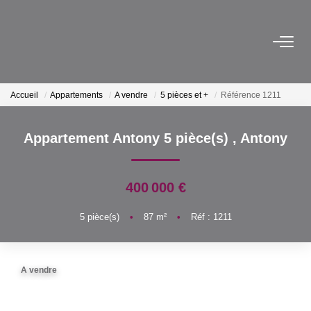
VENTES
Accueil
Appartements
A vendre
5 pièces et +
Référence 1211
LOCATIONS
Appartement Antony 5 pièce(s)
,
Antony
ESTIMATION
400 000 €
BIENS VENDUS
5
pièce(s)
•
87
m²
•
Réf : 1211
AGENCE
Qui Sommes-Nous
A vendre
Notre Équipe
Nous Rejoindre