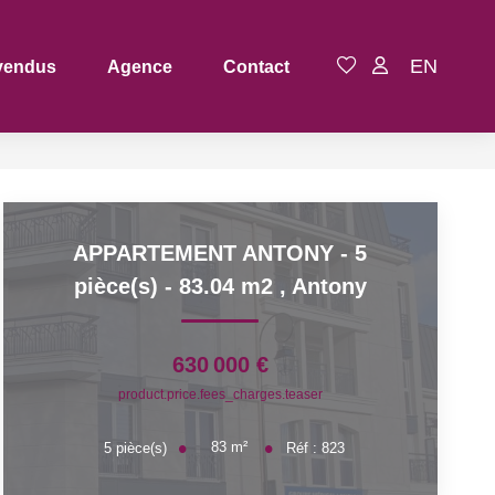
EN
vendus
Agence
Contact
APPARTEMENT ANTONY - 5
pièce(s) - 83.04 m2
,
Antony
630 000 €
product.price.fees_charges.teaser
83
m²
5
pièce(s)
Réf :
823