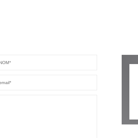
NOM*
email*